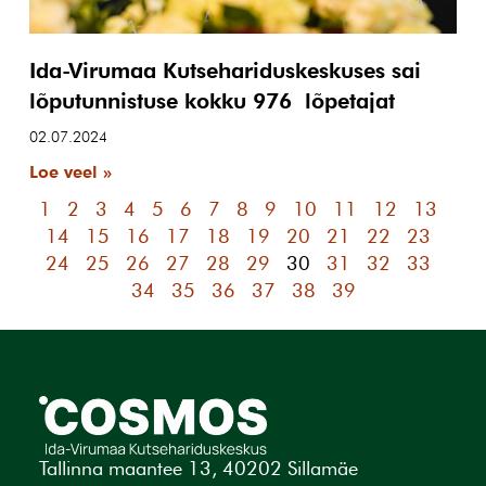
Ida-Virumaa Kutsehariduskeskuses sai
lõputunnistuse kokku 976 lõpetajat
02.07.2024
Loe veel »
1
2
3
4
5
6
7
8
9
10
11
12
13
14
15
16
17
18
19
20
21
22
23
24
25
26
27
28
29
30
31
32
33
34
35
36
37
38
39
Tallinna maantee 13, 40202 Sillamäe