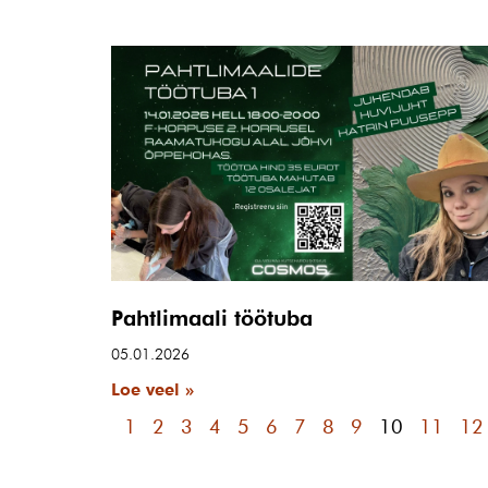
Pahtlimaali töötuba
05.01.2026
Loe veel »
1
2
3
4
5
6
7
8
9
10
11
12