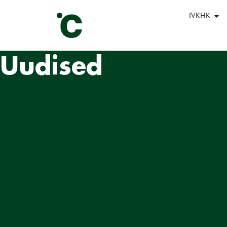
IVKHK
Uudised