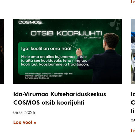
L
Ida-Virumaa Kutsehariduskeskus
I
COSMOS otsib koorijuhti
C
l
06.01.2026
0
Loe veel »
L