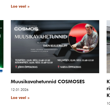
Loe veel »
Muusikavahetunnid COSMOSES
K
r
12.01.2026
K
Loe veel »
1