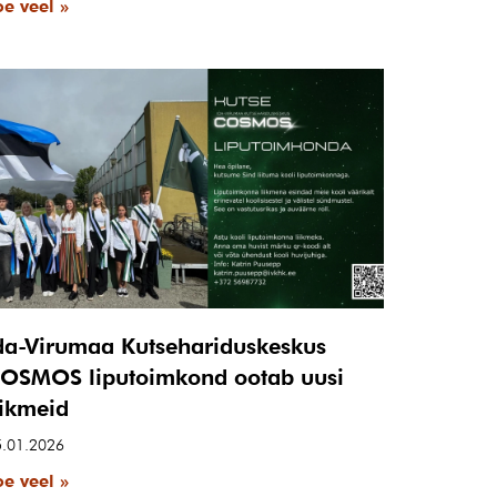
oe veel »
da-Virumaa Kutsehariduskeskus
OSMOS liputoimkond ootab uusi
iikmeid
5.01.2026
oe veel »