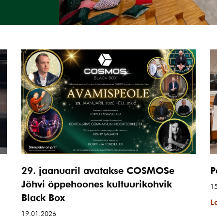
29. jaanuaril avatakse COSMOSe
P
Jõhvi õppehoones kultuurikohvik
1
Black Box
L
19.01.2026