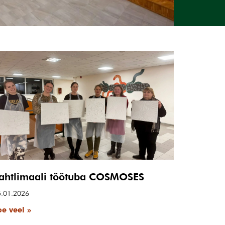
ahtlimaali töötuba COSMOSES
5.01.2026
oe veel »