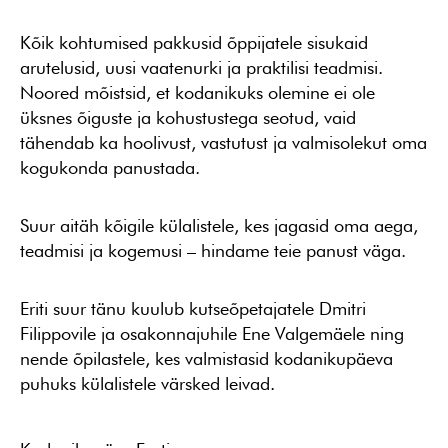
Kõik kohtumised pakkusid õppijatele sisukaid
arutelusid, uusi vaatenurki ja praktilisi teadmisi.
Noored mõistsid, et kodanikuks olemine ei ole
üksnes õiguste ja kohustustega seotud, vaid
tähendab ka hoolivust, vastutust ja valmisolekut oma
kogukonda panustada.
Suur aitäh kõigile külalistele, kes jagasid oma aega,
teadmisi ja kogemusi – hindame teie panust väga.
Eriti suur tänu kuulub kutseõpetajatele Dmitri
Filippovile ja osakonnajuhile Ene Valgemäele ning
nende õpilastele, kes valmistasid kodanikupäeva
puhuks külalistele värsked leivad.