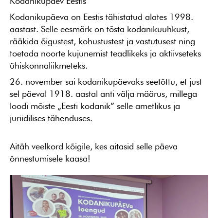
Kodanikupäev Eestis
Kodanikupäeva on Eestis tähistatud alates 1998.
aastast. Selle eesmärk on tõsta kodanikuuhkust,
rääkida õigustest, kohustustest ja vastutusest ning
toetada noorte kujunemist teadlikeks ja aktiivseteks
ühiskonnaliikmeteks.
26. november sai kodanikupäevaks seetõttu, et just
sel päeval 1918. aastal anti välja määrus, millega
loodi mõiste „Eesti kodanik” selle ametlikus ja
juriidilises tähenduses.
Aitäh veelkord kõigile, kes aitasid selle päeva
õnnestumisele kaasa!