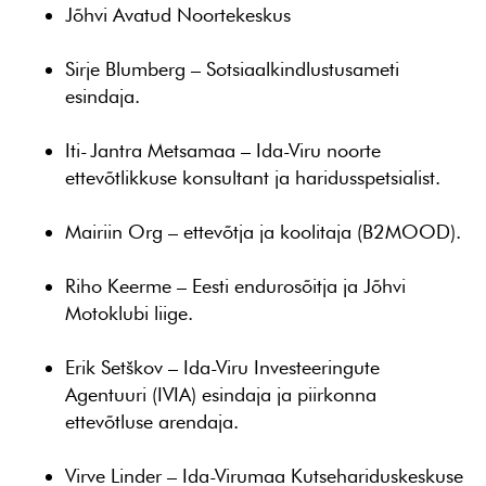
Jõhvi Avatud Noortekeskus
Sirje Blumberg
– Sotsiaalkindlustusameti
esindaja.
Iti-Jantra Metsamaa
– Ida-Viru noorte
ettevõtlikkuse konsultant ja haridusspetsialist.
Mairiin Org
– ettevõtja ja koolitaja (B2MOOD).
Riho Keerme
– Eesti endurosõitja ja Jõhvi
Motoklubi liige.
Erik Setškov
– Ida-Viru Investeeringute
Agentuuri (IVIA) esindaja ja piirkonna
ettevõtluse arendaja.
Virve Linder
– Ida-Virumaa Kutsehariduskeskuse