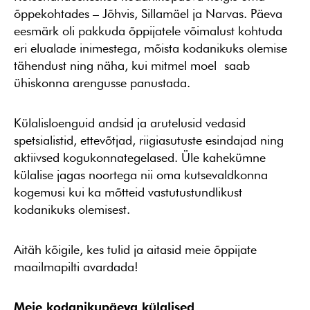
õppekohtades – Jõhvis, Sillamäel ja Narvas. Päeva
eesmärk oli pakkuda õppijatele võimalust kohtuda
eri elualade inimestega, mõista kodanikuks olemise
tähendust ning näha, kui mitmel moel saab
ühiskonna arengusse panustada.
Külalisloenguid andsid ja arutelusid vedasid
spetsialistid, ettevõtjad, riigiasutuste esindajad ning
aktiivsed kogukonnategelased. Üle kahekümne
külalise jagas noortega nii oma kutsevaldkonna
kogemusi kui ka mõtteid vastutustundlikust
kodanikuks olemisest.
Aitäh kõigile, kes tulid ja aitasid meie õppijate
maailmapilti avardada!
Meie kodanikupäeva külalised