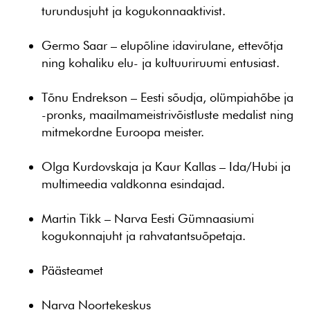
turundusjuht ja kogukonnaaktivist.
Germo Saar
– elupõline idavirulane, ettevõtja
ning kohaliku elu- ja kultuuriruumi entusiast.
Tõnu Endrekson
– Eesti sõudja, olümpiahõbe ja
-pronks, maailmameistrivõistluste medalist ning
mitmekordne Euroopa meister.
Olga Kurdovskaja ja Kaur Kallas
– Ida/Hubi ja
multimeedia valdkonna esindajad.
Martin Tikk
– Narva Eesti Gümnaasiumi
kogukonnajuht ja rahvatantsuõpetaja.
Päästeamet
Narva Noortekeskus