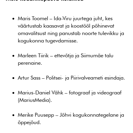
Maris Toomel
– Ida-Viru juurtega juht, kes
väärtustab kaasavat ja koostööl põhinevat
omavalitsust ning panustab noorte tulevikku ja
kogukonna tugevdamisse.
Marleen Tiirik
– ettevõtja ja Siimumäe talu
perenaine.
Artur Sass
– Politsei- ja Piirivalveameti esindaja.
Marius-Daniel Vähk
– fotograaf ja videograaf
(MariusMedia).
Merike Puusepp
– Jõhvi kogukonnategelane ja
õppejõud.