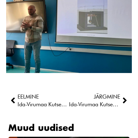
EELMINE
JÄRGMINE
Ida-Virumaa Kutsehariduskeskus COSMOS kutsub Sind osa saama tõelisest jõulumaagiast
Ida-Virumaa Kutsehariduskeskuse kokaõpilane esines mainekal alkoholivabade kokteilide võistlusel Junior Monin Cup 2025
Muud uudised